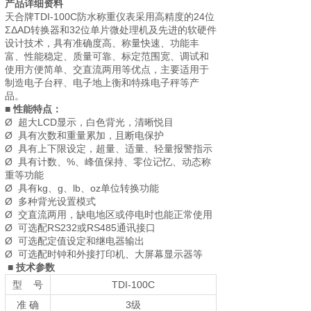
产品详细资料
天合牌TDI-100C防水称重仪表采用高精度的24位
ΣΔAD转换器和32位单片微处理机及先进的软硬件
设计技术，具有准确度高、称量快速、功能丰
富、性能稳定、质量可靠、标定范围宽、调试和
使用方便简单、交直流两用等优点，主要适用于
制造电子台秤、电子地上衡和特殊电子秤等产
品。
■
性能特点：
Ø 超大LCD显示，白色背光，清晰悦目
Ø 具有次数和重量累加，且断电保护
Ø 具有上下限设定，超量、适量、轻量报警指示
Ø 具有计数、%、峰值保持、零位记忆、动态称
重等功能
Ø 具有kg、g、lb、oz单位转换功能
Ø 多种背光设置模式
Ø 交直流两用，缺电地区或停电时也能正常使用
Ø 可选配RS232或RS485通讯接口
Ø 可选配定值设定和继电器输出
Ø 可选配时钟和外接打印机、大屏幕显示器等
■
技术参数
型 号
TDI-100C
准 确
3级