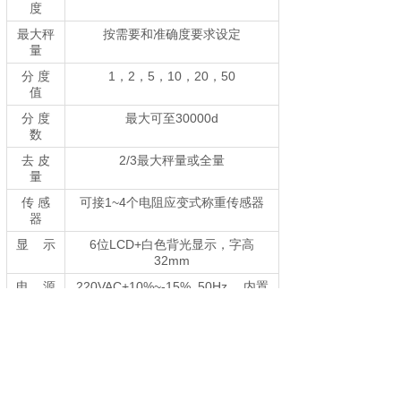
度
最大秤
按需要和准确度要求设定
量
分 度
1，2，5，10，20，50
值
分 度
最大可至30000d
数
去 皮
2/3最大秤量或全量
量
传 感
可接1~4个电阻应变式称重传感器
器
显 示
6位LCD+白色背光显示，字高
32mm
电 源
220VAC+10%~-15% 50Hz， 内置
6V4Ah可充电蓄电池
工作温
-10℃~+40℃
度
相对湿
≤90%R.H.
度