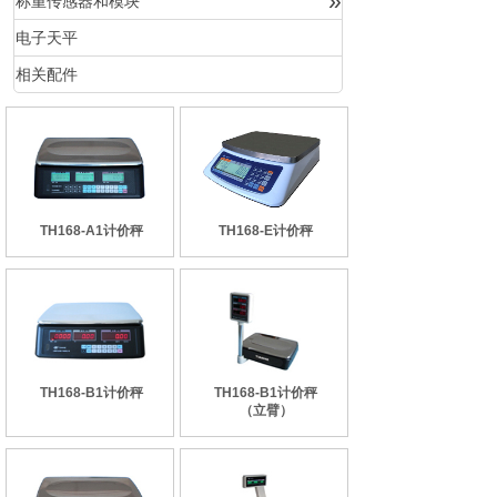
»
称重传感器和模块
电子天平
相关配件
TH168-A1计价秤
TH168-E计价秤
TH168-B1计价秤
TH168-B1计价秤
（立臂）