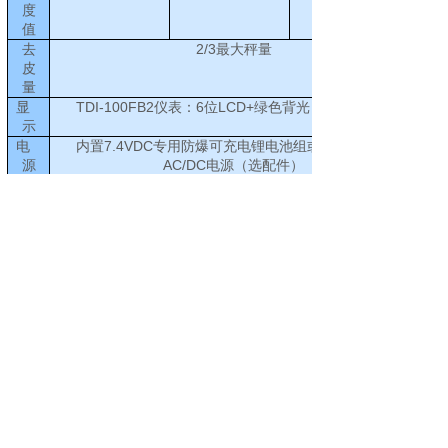
度
值
2/3
去
最大秤量
皮
量
TDI-100FB2
6
LCD+
显
仪表：
位
绿色背光，字高
示
7.4VDC
电
内置
专用防爆可充电锂电池组或本安型防爆
AC/DC
源
电源（选配件）
100
使
约
小时（无背光时）
用
时
间
-10
~+40
工
℃
℃
作
温
度
≤90%R.H.
相
对
湿
度
350mm×540mm
500mm×750mm
800mm×1000mm
台
面