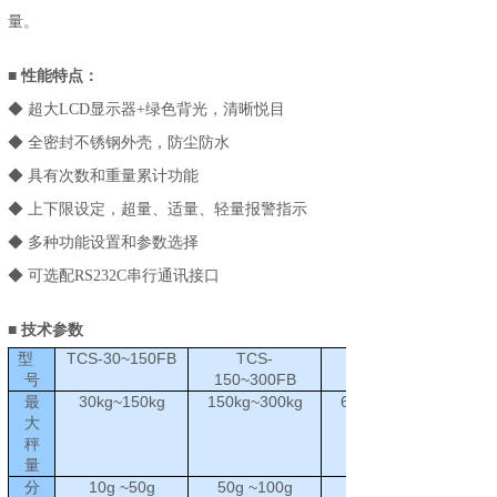
量。
■
性能特点：
◆ 超大LCD显示器+绿色背光，清晰悦目
◆ 全密封不锈钢外壳，防尘防水
◆ 具有次数和重量累计功能
◆ 上下限设定，超量、适量、轻量报警指示
◆ 多种功能设置和参数选择
◆ 可选配RS232C串行通讯接口
■
技术参数
TCS-30~150FB
TCS-
型
150~300FB
600~1000FB
号
30kg~150kg
150kg~300kg
600kg~1000kg
最
大
秤
量
10g ~50g
50g ~100g
200g ~500g
分