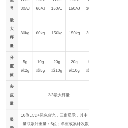
号
30AJ
60AJ
150AJ
150AJ
300AJ
最
大
30kg
60kg
150kg
150kg
300kg
秤
量
分
5g
10g
20g
20g
50g
度
或2g
或5g
或10g
或10g
或20g
值
去
皮
2/3最大秤量
量
18位LCD+绿色背光，三窗显示，其中： 重
显
量或累计重量：6位；单重或累计次数：6