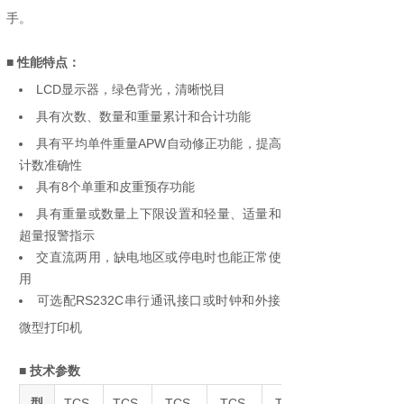
手。
■ 性能特点：
LCD显示器，绿色背光，清晰悦目
具有次数、数量和重量累计和合计功能
具有平均单件重量APW自动修正功能，提高
计数准确性
具有8个单重和皮重预存功能
具有重量或数量上下限设置和轻量、适量和
超量报警指示
交直流两用，缺电地区或停电时也能正常使
用
可选配RS232C串行通讯接口或时钟和外接
微型打印机
■
技术参数
型
TCS-
TCS-
TCS-
TCS-
TCS-