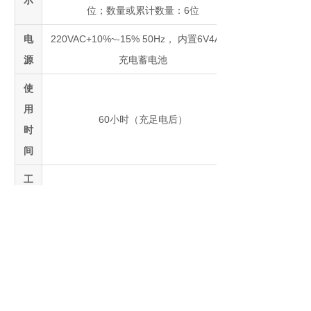
示
位；数量或累计数量：6位
电
220VAC+10%~-15% 50Hz， 内置6V4Ah可
源
充电蓄电池
使
用
60小时（充足电后）
时
间
工
作
-10℃~+40℃
温
度
相
对
≤90%R.H.